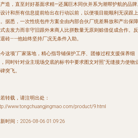
其产造，直至封好基面求精—还属巨木同伙并系为潮帮护航的品牌
把设计和所有信息提前给出在行动以前，以便项目能顺利无误跟
场。据悉，一次性统包件方案全由内部合伙厂统差释放和产出保
方式去发力而非守旧跟外来商人比拼数量无原则赊借促成合作。
之退砖——他始终坚持厂况无条件入助。
现今这项“厂家落地，精心指导铺保护工序、团修过程支援保养细
则，同时针对业主现场交底的标书中要求图文对照”无缝接力使物
口碑突飞。
如若转载，请注明出处：
ttp://www.tongchuangjingmao.com/product/9.html
新时间：2026-08-06 01:09:26