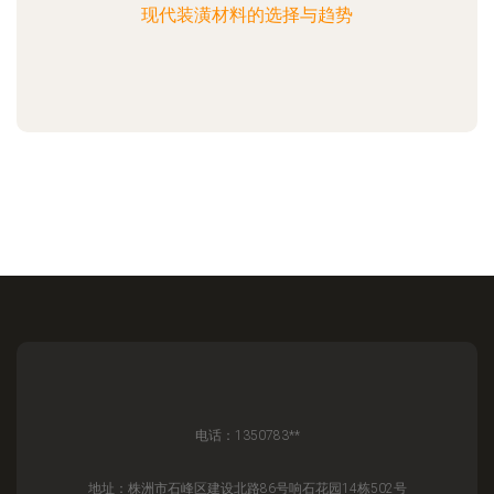
现代装潢材料的选择与趋势
电话：1350783**
地址：株洲市石峰区建设北路86号响石花园14栋502号