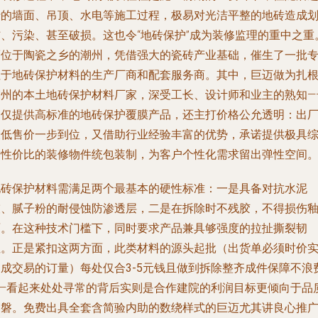
行的墙面、吊顶、水电等施工过程，极易对光洁平整的地砖造成
伤、污染、甚至破损。这也令“地砖保护”成为装修监理的重中之重
而位于陶瓷之乡的潮州，凭借强大的瓷砖产业基础，催生了一批
注于地砖保护材料的生产厂商和配套服务商。其中，
巨迈做为扎
潮州的本土地砖保护材料厂家
，深受工长、设计师和业主的熟知—
不仅提供高标准的地砖保护覆膜产品，还主打价格公允透明：出
最低售价一步到位，又借助行业经验丰富的优势，承诺提供极具
合性价比的
装修物件统包装
制，为客户个性化需求留出弹性空间。*
地砖保护材料需满足两个最基本的硬性标准：一是具备对抗水泥
灰、腻子粉的耐侵蚀防渗透层，二是在拆除时不残胶，不得损伤
面。在这种技术门槛下，同时要求产品兼具够强度的拉扯撕裂韧
性。正是紧扣这两方面，此类材料的源头
起批（出货单必须时价
达成交易的订量）每处仅合3-5元钱且做到拆除整齐成件保障不浪
——看起来处处寻常的背后实则是
合作建院的利润目标更倾向于品
落磐。免费出具全套含简验内助的数绕样式的巨迈尤其讲良心推