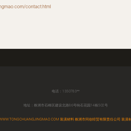
ao.com/contact.html
电话：1350783**
地址：株洲市石峰区建设北路86号响石花园14栋502号
WWW.TONGCHUANGJINGMAO.COM
装潢材料
株洲市同创经贸有限责任公司
装潢